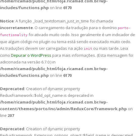
/home/ricamad/public_html/loja.ricamad.com.br/wp-
includes/functions.php
on line
6170
Notice
: A função _load_textdomain_just_in_time foi chamada
incorretamente
. O carregamento da tradução para o domínio
porto-
foi ativado muito cedo. Isso geralmente é um indicador de
functionality
que algum código no plugin ou tema está sendo executado muito cedo.
As traduções devem ser carregadas na ação
ou mais tarde. Leia
init
como
Depurar o WordPress
para mais informações. (Esta mensagem foi
adicionada na versão 6.7.0.) in
/home/ricamad/public_html/loja.ricamad.com.br/wp-
includes/functions.php
on line
6170
Deprecated
: Creation of dynamic property
ReduxFramework::$old_opt_name is deprecated in
/home/ricamad/public_html/loja.ricamad.com.br/wp-
content/themes/porto/inc/admin/ReduxCore/framework.php
on
line
207
Deprecated
: Creation of dynamic property
ReduxFramework_Extension_options_object::$field_name is deprecated