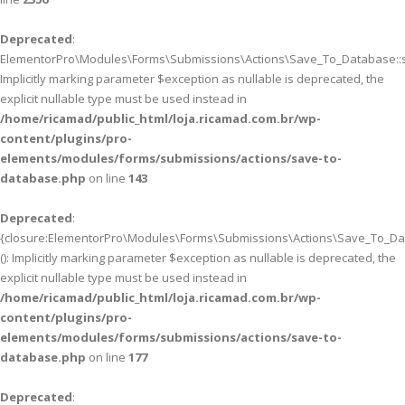
Deprecated
:
ElementorPro\Modules\Forms\Submissions\Actions\Save_To_Database::sa
Implicitly marking parameter $exception as nullable is deprecated, the
explicit nullable type must be used instead in
/home/ricamad/public_html/loja.ricamad.com.br/wp-
content/plugins/pro-
elements/modules/forms/submissions/actions/save-to-
database.php
on line
143
Deprecated
:
{closure:ElementorPro\Modules\Forms\Submissions\Actions\Save_To_Data
(): Implicitly marking parameter $exception as nullable is deprecated, the
explicit nullable type must be used instead in
/home/ricamad/public_html/loja.ricamad.com.br/wp-
content/plugins/pro-
elements/modules/forms/submissions/actions/save-to-
database.php
on line
177
Deprecated
: