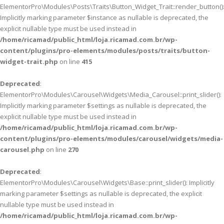
ElementorPro\Modules\Posts\Traits\Button_Widget_Trait::render_button()
Implicitly marking parameter $instance as nullable is deprecated, the
explicit nullable type must be used instead in
/home/ricamad/public_html/loja.ricamad.com.br/wp-
content/plugins/pro-elements/modules/posts/traits/button-
widget-trait.php
on line
415
Deprecated
:
ElementorPro\Modules\Carousel\Widgets\Media_Carousel::print_slider():
Implicitly marking parameter $settings as nullable is deprecated, the
explicit nullable type must be used instead in
/home/ricamad/public_html/loja.ricamad.com.br/wp-
content/plugins/pro-elements/modules/carousel/widgets/media-
carousel.php
on line
270
Deprecated
:
ElementorPro\Modules\Carousel\Widgets\Base::print_slider(): Implicitly
marking parameter $settings as nullable is deprecated, the explicit
nullable type must be used instead in
/home/ricamad/public_html/loja.ricamad.com.br/wp-