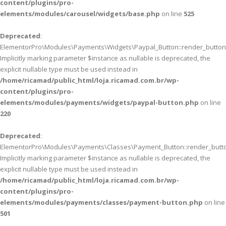
content/plugins/pro-
elements/modules/carousel/widgets/base.php
on line
525
Deprecated
:
ElementorPro\Modules\Payments\Widgets\Paypal_Button::render_button(
Implicitly marking parameter $instance as nullable is deprecated, the
explicit nullable type must be used instead in
/home/ricamad/public_html/loja.ricamad.com.br/wp-
content/plugins/pro-
elements/modules/payments/widgets/paypal-button.php
on line
220
Deprecated
:
ElementorPro\Modules\Payments\Classes\Payment_Button::render_butto
Implicitly marking parameter $instance as nullable is deprecated, the
explicit nullable type must be used instead in
/home/ricamad/public_html/loja.ricamad.com.br/wp-
content/plugins/pro-
elements/modules/payments/classes/payment-button.php
on line
501