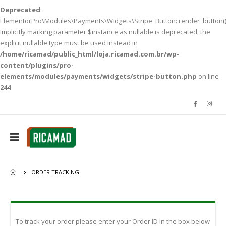
Deprecated
:
ElementorPro\Modules\Payments\Widgets\Stripe_Button::render_button()
Implicitly marking parameter $instance as nullable is deprecated, the
explicit nullable type must be used instead in
/home/ricamad/public_html/loja.ricamad.com.br/wp-
content/plugins/pro-
elements/modules/payments/widgets/stripe-button.php
on line
244
ORDER TRACKING
To track your order please enter your Order ID in the box below