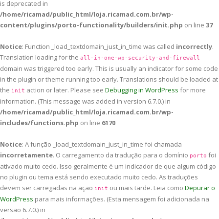
is deprecated in
/home/ricamad/public_html/loja.ricamad.com.br/wp-
content/plugins/porto-functionality/builders/init.php
on line
37
Notice
: Function _load_textdomain_just_in_time was called
incorrectly
.
Translation loading for the
all-in-one-wp-security-and-firewall
domain was triggered too early. This is usually an indicator for some code
in the plugin or theme running too early. Translations should be loaded at
the
action or later. Please see
Debugging in WordPress
for more
init
information. (This message was added in version 6.7.0.) in
/home/ricamad/public_html/loja.ricamad.com.br/wp-
includes/functions.php
on line
6170
Notice
: A função _load_textdomain_just_in_time foi chamada
incorretamente
. O carregamento da tradução para o domínio
foi
porto
ativado muito cedo. Isso geralmente é um indicador de que algum código
no plugin ou tema está sendo executado muito cedo. As traduções
devem ser carregadas na ação
ou mais tarde. Leia como
Depurar o
init
WordPress
para mais informações. (Esta mensagem foi adicionada na
versão 6.7.0.) in