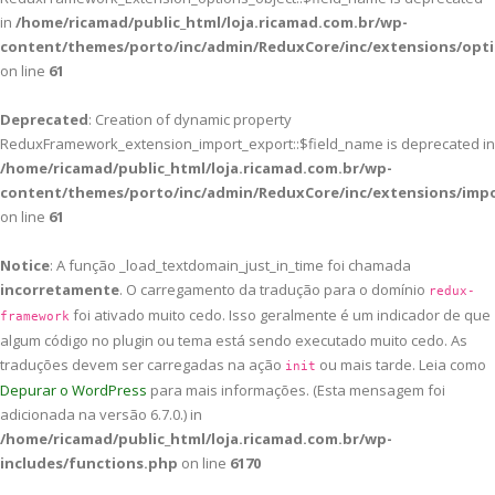
in
/home/ricamad/public_html/loja.ricamad.com.br/wp-
content/themes/porto/inc/admin/ReduxCore/inc/extensions/opti
on line
61
Deprecated
: Creation of dynamic property
ReduxFramework_extension_import_export::$field_name is deprecated in
/home/ricamad/public_html/loja.ricamad.com.br/wp-
content/themes/porto/inc/admin/ReduxCore/inc/extensions/imp
on line
61
Notice
: A função _load_textdomain_just_in_time foi chamada
incorretamente
. O carregamento da tradução para o domínio
redux-
foi ativado muito cedo. Isso geralmente é um indicador de que
framework
algum código no plugin ou tema está sendo executado muito cedo. As
traduções devem ser carregadas na ação
ou mais tarde. Leia como
init
Depurar o WordPress
para mais informações. (Esta mensagem foi
adicionada na versão 6.7.0.) in
/home/ricamad/public_html/loja.ricamad.com.br/wp-
includes/functions.php
on line
6170