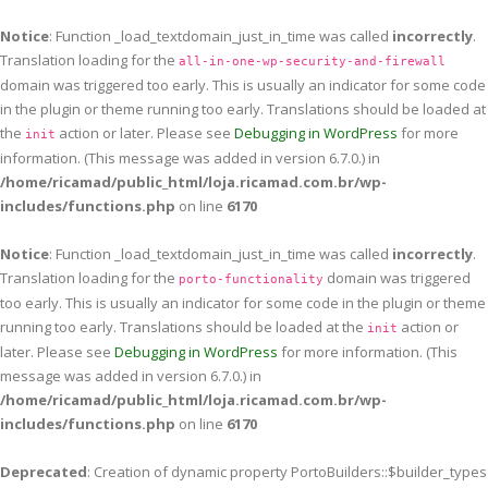
Notice
: Function _load_textdomain_just_in_time was called
incorrectly
.
Translation loading for the
all-in-one-wp-security-and-firewall
domain was triggered too early. This is usually an indicator for some code
in the plugin or theme running too early. Translations should be loaded at
the
action or later. Please see
Debugging in WordPress
for more
init
information. (This message was added in version 6.7.0.) in
/home/ricamad/public_html/loja.ricamad.com.br/wp-
includes/functions.php
on line
6170
Notice
: Function _load_textdomain_just_in_time was called
incorrectly
.
Translation loading for the
domain was triggered
porto-functionality
too early. This is usually an indicator for some code in the plugin or theme
running too early. Translations should be loaded at the
action or
init
later. Please see
Debugging in WordPress
for more information. (This
message was added in version 6.7.0.) in
/home/ricamad/public_html/loja.ricamad.com.br/wp-
includes/functions.php
on line
6170
Deprecated
: Creation of dynamic property PortoBuilders::$builder_types