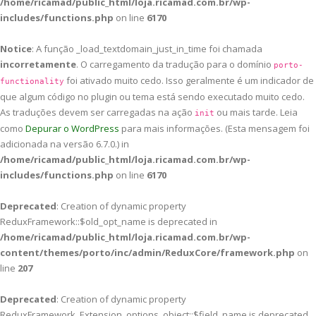
/home/ricamad/public_html/loja.ricamad.com.br/wp-
includes/functions.php
on line
6170
Notice
: A função _load_textdomain_just_in_time foi chamada
incorretamente
. O carregamento da tradução para o domínio
porto-
foi ativado muito cedo. Isso geralmente é um indicador de
functionality
que algum código no plugin ou tema está sendo executado muito cedo.
As traduções devem ser carregadas na ação
ou mais tarde. Leia
init
como
Depurar o WordPress
para mais informações. (Esta mensagem foi
adicionada na versão 6.7.0.) in
/home/ricamad/public_html/loja.ricamad.com.br/wp-
includes/functions.php
on line
6170
Deprecated
: Creation of dynamic property
ReduxFramework::$old_opt_name is deprecated in
/home/ricamad/public_html/loja.ricamad.com.br/wp-
content/themes/porto/inc/admin/ReduxCore/framework.php
on
line
207
Deprecated
: Creation of dynamic property
ReduxFramework_Extension_options_object::$field_name is deprecated