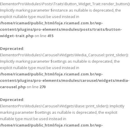
ElementorPro\Modules\Posts\Traits\Button_Widget_Trait::render_button()
Implicitly marking parameter $instance as nullable is deprecated, the
explicit nullable type must be used instead in
/home/ricamad/public_html/loja.ricamad.com.br/wp-
content/plugins/pro-elements/modules/posts/traits/button-
widget-trait.php
on line
415
Deprecated
:
ElementorPro\Modules\Carousel\Widgets\Media_Carousel::print_slider():
Implicitly marking parameter $settings as nullable is deprecated, the
explicit nullable type must be used instead in
/home/ricamad/public_html/loja.ricamad.com.br/wp-
content/plugins/pro-elements/modules/carousel/widgets/media-
carousel.php
on line
270
Deprecated
:
ElementorPro\Modules\Carousel\Widgets\Base::print_slider(): Implicitly
marking parameter $settings as nullable is deprecated, the explicit
nullable type must be used instead in
/home/ricamad/public_html/loja.ricamad.com.br/wp-