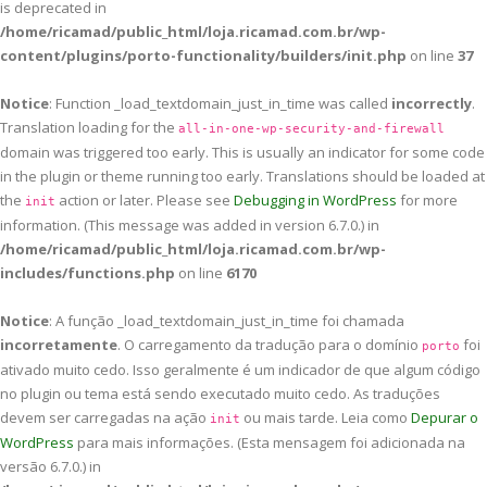
is deprecated in
/home/ricamad/public_html/loja.ricamad.com.br/wp-
content/plugins/porto-functionality/builders/init.php
on line
37
Notice
: Function _load_textdomain_just_in_time was called
incorrectly
.
Translation loading for the
all-in-one-wp-security-and-firewall
domain was triggered too early. This is usually an indicator for some code
in the plugin or theme running too early. Translations should be loaded at
the
action or later. Please see
Debugging in WordPress
for more
init
information. (This message was added in version 6.7.0.) in
/home/ricamad/public_html/loja.ricamad.com.br/wp-
includes/functions.php
on line
6170
Notice
: A função _load_textdomain_just_in_time foi chamada
incorretamente
. O carregamento da tradução para o domínio
foi
porto
ativado muito cedo. Isso geralmente é um indicador de que algum código
no plugin ou tema está sendo executado muito cedo. As traduções
devem ser carregadas na ação
ou mais tarde. Leia como
Depurar o
init
WordPress
para mais informações. (Esta mensagem foi adicionada na
versão 6.7.0.) in