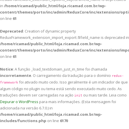
in
/home/ricamad/public_html/loja.ricamad.com.br/wp-
content/themes/porto/inc/admin/ReduxCore/inc/extensions/opti
on line
61
Deprecated
: Creation of dynamic property
ReduxFramework_extension_import_export::$field_name is deprecated in
/home/ricamad/public_html/loja.ricamad.com.br/wp-
content/themes/porto/inc/admin/ReduxCore/inc/extensions/imp
on line
61
Notice
: A função _load_textdomain_just_in_time foi chamada
incorretamente
. O carregamento da tradução para o domínio
redux-
foi ativado muito cedo. Isso geralmente é um indicador de que
framework
algum código no plugin ou tema está sendo executado muito cedo. As
traduções devem ser carregadas na ação
ou mais tarde. Leia como
init
Depurar o WordPress
para mais informações. (Esta mensagem foi
adicionada na versão 6.7.0.) in
/home/ricamad/public_html/loja.ricamad.com.br/wp-
includes/functions.php
on line
6170