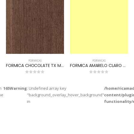
FORMICAS
FORMICAS
FORMICA CHOCOLATE TX M 405
FORMICA AMARELO CLARO TX L105
0
out of 5
0
out of 5
n
165
Warning
: Undefined array key
/home/ricamad
ne
"background_overlay_hover_background"
content/plugi
in
functionality