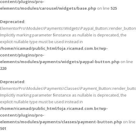
content/plugins/pro-
elements/modules/carousel/widgets/base.php
on line
525
Deprecated
:
ElementorPro\Modules\Payments\Widgets\Paypal_Button::render_button(
Implicitly marking parameter $instance as nullable is deprecated, the
explicit nullable type must be used instead in
/home/ricamad/public_html/loja.ricamad.com.br/wp-
content/plugins/pro-
elements/modules/payments/widgets/paypal-button.php
on line
220
Deprecated
:
ElementorPro\Modules\Payments\Classes\Payment_Button::render_butto
Implicitly marking parameter $instance as nullable is deprecated, the
explicit nullable type must be used instead in
/home/ricamad/public_html/loja.ricamad.com.br/wp-
content/plugins/pro-
elements/modules/payments/classes/payment-button.php
on line
501