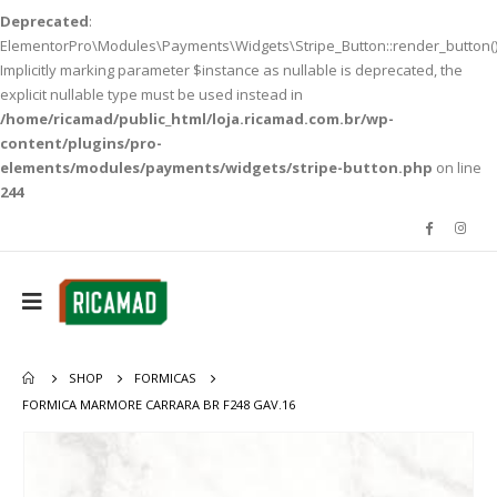
Deprecated
:
ElementorPro\Modules\Payments\Widgets\Stripe_Button::render_button()
Implicitly marking parameter $instance as nullable is deprecated, the
explicit nullable type must be used instead in
/home/ricamad/public_html/loja.ricamad.com.br/wp-
content/plugins/pro-
elements/modules/payments/widgets/stripe-button.php
on line
244
SHOP
FORMICAS
FORMICA MARMORE CARRARA BR F248 GAV.16