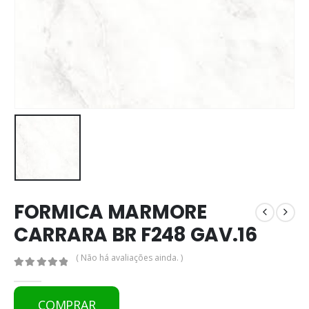
FORMICA MARMORE
CARRARA BR F248 GAV.16
( Não há avaliações ainda. )
0
out of 5
COMPRAR