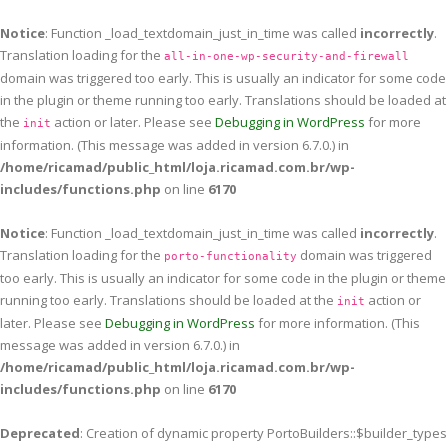
Notice
: Function _load_textdomain_just_in_time was called
incorrectly
.
Translation loading for the
all-in-one-wp-security-and-firewall
domain was triggered too early. This is usually an indicator for some code
in the plugin or theme running too early. Translations should be loaded at
the
action or later. Please see
Debugging in WordPress
for more
init
information. (This message was added in version 6.7.0.) in
/home/ricamad/public_html/loja.ricamad.com.br/wp-
includes/functions.php
on line
6170
Notice
: Function _load_textdomain_just_in_time was called
incorrectly
.
Translation loading for the
domain was triggered
porto-functionality
too early. This is usually an indicator for some code in the plugin or theme
running too early. Translations should be loaded at the
action or
init
later. Please see
Debugging in WordPress
for more information. (This
message was added in version 6.7.0.) in
/home/ricamad/public_html/loja.ricamad.com.br/wp-
includes/functions.php
on line
6170
Deprecated
: Creation of dynamic property PortoBuilders::$builder_types