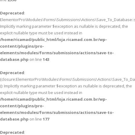
Deprecated
:
ElementorPro\Modules\Forms\Submissions\Actions\Save_To_Database::sa
Implicitly marking parameter $exception as nullable is deprecated, the
explicit nullable type must be used instead in
/home/ricamad/public_html/loja.ricamad.com.br/wp-
content/plugins/pro-
elements/modules/forms/submissions/actions/save-to-
database.php
on line
143
Deprecated
:
{closure:ElementorPro\Modules\Forms\Submissions\Actions\Save_To_Data
(): Implicitly marking parameter $exception as nullable is deprecated, the
explicit nullable type must be used instead in
/home/ricamad/public_html/loja.ricamad.com.br/wp-
content/plugins/pro-
elements/modules/forms/submissions/actions/save-to-
database.php
on line
177
Deprecated
: