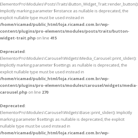
ElementorPro\Modules\Posts\Traits\Button_Widget_Trait::render_button()
Implicitly marking parameter $instance as nullable is deprecated, the
explicit nullable type must be used instead in
/home/ricamad/public_html/loja.ricamad.com.br/wp-
content/plugins/pro-elements/modules/posts/traits/button-
widget-trait.php
on line
415
Deprecated
:
ElementorPro\Modules\Carousel\Widgets\Media_Carousel::print_slider():
Implicitly marking parameter $settings as nullable is deprecated, the
explicit nullable type must be used instead in
/home/ricamad/public_html/loja.ricamad.com.br/wp-
content/plugins/pro-elements/modules/carousel/widgets/media-
carousel.php
on line
270
Deprecated
:
ElementorPro\Modules\Carousel\Widgets\Base::print_slider(): Implicitly
marking parameter $settings as nullable is deprecated, the explicit
nullable type must be used instead in
/home/ricamad/public_html/loja.ricamad.com.br/wp-