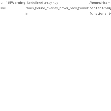
on
165
Warning
: Undefined array key
/home/ricama
line
"background_overlay_hover_background"
content/plu
p
in
functionali