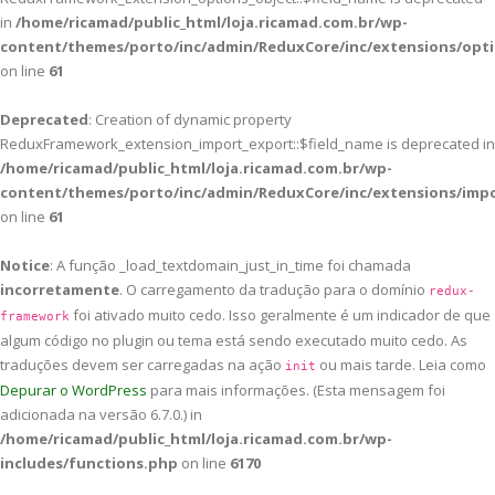
in
/home/ricamad/public_html/loja.ricamad.com.br/wp-
content/themes/porto/inc/admin/ReduxCore/inc/extensions/opti
on line
61
Deprecated
: Creation of dynamic property
ReduxFramework_extension_import_export::$field_name is deprecated in
/home/ricamad/public_html/loja.ricamad.com.br/wp-
content/themes/porto/inc/admin/ReduxCore/inc/extensions/imp
on line
61
Notice
: A função _load_textdomain_just_in_time foi chamada
incorretamente
. O carregamento da tradução para o domínio
redux-
foi ativado muito cedo. Isso geralmente é um indicador de que
framework
algum código no plugin ou tema está sendo executado muito cedo. As
traduções devem ser carregadas na ação
ou mais tarde. Leia como
init
Depurar o WordPress
para mais informações. (Esta mensagem foi
adicionada na versão 6.7.0.) in
/home/ricamad/public_html/loja.ricamad.com.br/wp-
includes/functions.php
on line
6170