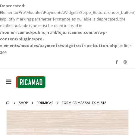
Deprecated
:
ElementorPro\Modules\Payments\Widgets\Stripe_Button::render_button()
Implicitly marking parameter $instance as nullable is deprecated, the
explicit nullable type must be used instead in
/home/ricamad/public_html/loja.ricamad.com.br/wp-
content/plugins/pro-
elements/modules/payments/widgets/stripe-button.php
on line
244
SHOP
FORMICAS
FORMICA MASSAL TX M-818