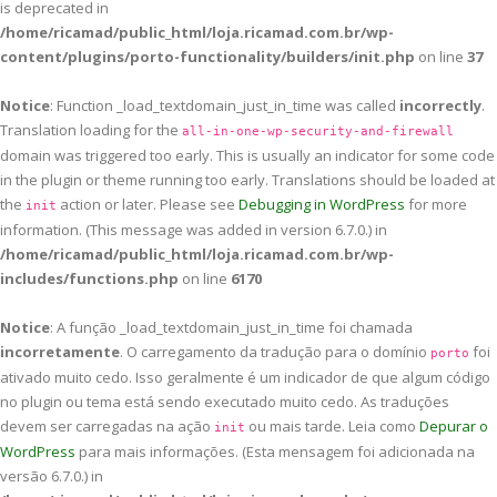
is deprecated in
/home/ricamad/public_html/loja.ricamad.com.br/wp-
content/plugins/porto-functionality/builders/init.php
on line
37
Notice
: Function _load_textdomain_just_in_time was called
incorrectly
.
Translation loading for the
all-in-one-wp-security-and-firewall
domain was triggered too early. This is usually an indicator for some code
in the plugin or theme running too early. Translations should be loaded at
the
action or later. Please see
Debugging in WordPress
for more
init
information. (This message was added in version 6.7.0.) in
/home/ricamad/public_html/loja.ricamad.com.br/wp-
includes/functions.php
on line
6170
Notice
: A função _load_textdomain_just_in_time foi chamada
incorretamente
. O carregamento da tradução para o domínio
foi
porto
ativado muito cedo. Isso geralmente é um indicador de que algum código
no plugin ou tema está sendo executado muito cedo. As traduções
devem ser carregadas na ação
ou mais tarde. Leia como
Depurar o
init
WordPress
para mais informações. (Esta mensagem foi adicionada na
versão 6.7.0.) in