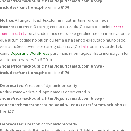
/home/ricamad/public_html/loja.ricamad.com.br/wp-
includes/functions.php
on line
6170
Notice
: A função _load_textdomain_just_in_time foi chamada
incorretamente
. O carregamento da tradução para o domínio
porto-
foi ativado muito cedo. Isso geralmente é um indicador de
functionality
que algum código no plugin ou tema está sendo executado muito cedo.
As traduções devem ser carregadas na ação
ou mais tarde. Leia
init
como
Depurar o WordPress
para mais informações. (Esta mensagem foi
adicionada na versão 6.7.0.) in
/home/ricamad/public_html/loja.ricamad.com.br/wp-
includes/functions.php
on line
6170
Deprecated
: Creation of dynamic property
ReduxFramework::$old_opt_name is deprecated in
/home/ricamad/public_html/loja.ricamad.com.br/wp-
content/themes/porto/inc/admin/ReduxCore/framework.php
on
line
207
Deprecated
: Creation of dynamic property
ReduxFramework_Extension_options_object::$field_name is deprecated