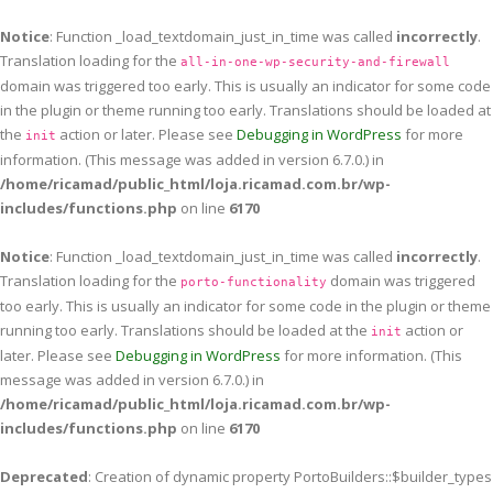
Notice
: Function _load_textdomain_just_in_time was called
incorrectly
.
Translation loading for the
all-in-one-wp-security-and-firewall
domain was triggered too early. This is usually an indicator for some code
in the plugin or theme running too early. Translations should be loaded at
the
action or later. Please see
Debugging in WordPress
for more
init
information. (This message was added in version 6.7.0.) in
/home/ricamad/public_html/loja.ricamad.com.br/wp-
includes/functions.php
on line
6170
Notice
: Function _load_textdomain_just_in_time was called
incorrectly
.
Translation loading for the
domain was triggered
porto-functionality
too early. This is usually an indicator for some code in the plugin or theme
running too early. Translations should be loaded at the
action or
init
later. Please see
Debugging in WordPress
for more information. (This
message was added in version 6.7.0.) in
/home/ricamad/public_html/loja.ricamad.com.br/wp-
includes/functions.php
on line
6170
Deprecated
: Creation of dynamic property PortoBuilders::$builder_types