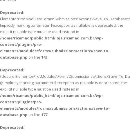
Deprecated
:
ElementorPro\Modules\Forms\Submissions\Actions\Save_To_Database::sa
Implicitly marking parameter $exception as nullable is deprecated, the
explicit nullable type must be used instead in
/home/ricamad/public_html/loja.ricamad.com.br/wp-
content/plugins/pro-
elements/modules/forms/submissions/actions/save-to-
database.php
on line
143
Deprecated
:
{closure:ElementorPro\Modules\Forms\Submissions\Actions\Save_To_Data
(): Implicitly marking parameter $exception as nullable is deprecated, the
explicit nullable type must be used instead in
/home/ricamad/public_html/loja.ricamad.com.br/wp-
content/plugins/pro-
elements/modules/forms/submissions/actions/save-to-
database.php
on line
177
Deprecated
: