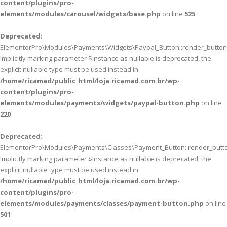
content/plugins/pro-
elements/modules/carousel/widgets/base.php
on line
525
Deprecated
:
ElementorPro\Modules\Payments\Widgets\Paypal_Button::render_button(
Implicitly marking parameter $instance as nullable is deprecated, the
explicit nullable type must be used instead in
/home/ricamad/public_html/loja.ricamad.com.br/wp-
content/plugins/pro-
elements/modules/payments/widgets/paypal-button.php
on line
220
Deprecated
:
ElementorPro\Modules\Payments\Classes\Payment_Button::render_butto
Implicitly marking parameter $instance as nullable is deprecated, the
explicit nullable type must be used instead in
/home/ricamad/public_html/loja.ricamad.com.br/wp-
content/plugins/pro-
elements/modules/payments/classes/payment-button.php
on line
501