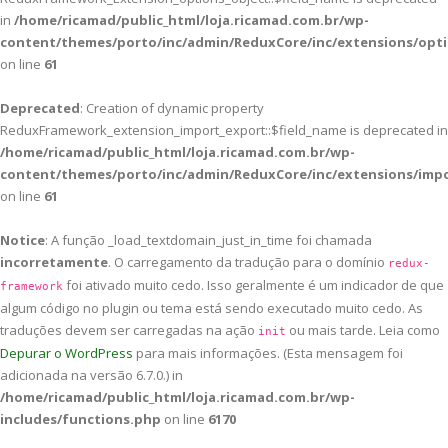
in
/home/ricamad/public_html/loja.ricamad.com.br/wp-
content/themes/porto/inc/admin/ReduxCore/inc/extensions/opti
on line
61
Deprecated
: Creation of dynamic property
ReduxFramework_extension_import_export::$field_name is deprecated in
/home/ricamad/public_html/loja.ricamad.com.br/wp-
content/themes/porto/inc/admin/ReduxCore/inc/extensions/imp
on line
61
Notice
: A função _load_textdomain_just_in_time foi chamada
incorretamente
. O carregamento da tradução para o domínio
redux-
foi ativado muito cedo. Isso geralmente é um indicador de que
framework
algum código no plugin ou tema está sendo executado muito cedo. As
traduções devem ser carregadas na ação
ou mais tarde. Leia como
init
Depurar o WordPress
para mais informações. (Esta mensagem foi
adicionada na versão 6.7.0.) in
/home/ricamad/public_html/loja.ricamad.com.br/wp-
includes/functions.php
on line
6170