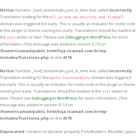
Notice
: Function _load_textdomain_just_in_time was called
incorrectly
.
Translation loading for the
all-in-one-wp-security-and-firewall
domain was triggered too early. This is usually an indicator for some code
in the plugin or theme running too early. Translations should be loaded at
the
action or later. Please see
Debugging in WordPress
for more
init
information. (This message was added in version 6.7.0.) in
/home/ricamad/public_html/loja.ricamad.com.br/wp-
includes/functions.php
on line
6170
Notice
: Function _load_textdomain_just_in_time was called
incorrectly
.
Translation loading for the
domain was triggered
porto-functionality
too early. This is usually an indicator for some code in the plugin or theme
running too early. Translations should be loaded at the
action or
init
later. Please see
Debugging in WordPress
for more information. (This
message was added in version 6.7.0.) in
/home/ricamad/public_html/loja.ricamad.com.br/wp-
includes/functions.php
on line
6170
Deprecated
: Creation of dynamic property PortoBuilders::$builder_types