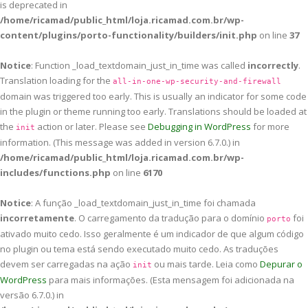
is deprecated in
/home/ricamad/public_html/loja.ricamad.com.br/wp-
content/plugins/porto-functionality/builders/init.php
on line
37
Notice
: Function _load_textdomain_just_in_time was called
incorrectly
.
Translation loading for the
all-in-one-wp-security-and-firewall
domain was triggered too early. This is usually an indicator for some code
in the plugin or theme running too early. Translations should be loaded at
the
action or later. Please see
Debugging in WordPress
for more
init
information. (This message was added in version 6.7.0.) in
/home/ricamad/public_html/loja.ricamad.com.br/wp-
includes/functions.php
on line
6170
Notice
: A função _load_textdomain_just_in_time foi chamada
incorretamente
. O carregamento da tradução para o domínio
foi
porto
ativado muito cedo. Isso geralmente é um indicador de que algum código
no plugin ou tema está sendo executado muito cedo. As traduções
devem ser carregadas na ação
ou mais tarde. Leia como
Depurar o
init
WordPress
para mais informações. (Esta mensagem foi adicionada na
versão 6.7.0.) in