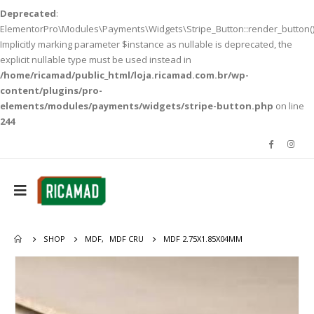
Deprecated
:
ElementorPro\Modules\Payments\Widgets\Stripe_Button::render_button()
Implicitly marking parameter $instance as nullable is deprecated, the
explicit nullable type must be used instead in
/home/ricamad/public_html/loja.ricamad.com.br/wp-
content/plugins/pro-
elements/modules/payments/widgets/stripe-button.php
on line
244
SHOP
MDF
,
MDF CRU
MDF 2.75X1.85X04MM