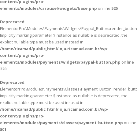
content/plugins/pro-
elements/modules/carousel/widgets/base.php
on line
525
Deprecated
:
ElementorPro\Modules\Payments\Widgets\Paypal_Button::render_button(
Implicitly marking parameter $instance as nullable is deprecated, the
explicit nullable type must be used instead in
/home/ricamad/public_html/loja.ricamad.com.br/wp-
content/plugins/pro-
elements/modules/payments/widgets/paypal-button.php
on line
220
Deprecated
:
ElementorPro\Modules\Payments\Classes\Payment_Button::render_butto
Implicitly marking parameter $instance as nullable is deprecated, the
explicit nullable type must be used instead in
/home/ricamad/public_html/loja.ricamad.com.br/wp-
content/plugins/pro-
elements/modules/payments/classes/payment-button.php
on line
501