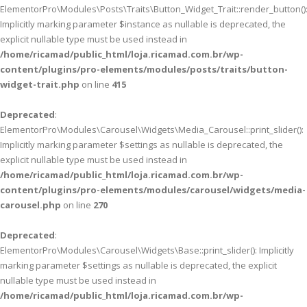
ElementorPro\Modules\Posts\Traits\Button_Widget_Trait::render_button()
Implicitly marking parameter $instance as nullable is deprecated, the
explicit nullable type must be used instead in
/home/ricamad/public_html/loja.ricamad.com.br/wp-
content/plugins/pro-elements/modules/posts/traits/button-
widget-trait.php
on line
415
Deprecated
:
ElementorPro\Modules\Carousel\Widgets\Media_Carousel::print_slider():
Implicitly marking parameter $settings as nullable is deprecated, the
explicit nullable type must be used instead in
/home/ricamad/public_html/loja.ricamad.com.br/wp-
content/plugins/pro-elements/modules/carousel/widgets/media-
carousel.php
on line
270
Deprecated
:
ElementorPro\Modules\Carousel\Widgets\Base::print_slider(): Implicitly
marking parameter $settings as nullable is deprecated, the explicit
nullable type must be used instead in
/home/ricamad/public_html/loja.ricamad.com.br/wp-