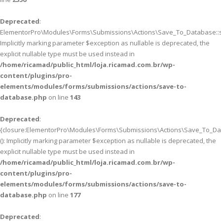
Deprecated
:
ElementorPro\Modules\Forms\Submissions\Actions\Save_To_Database::sa
Implicitly marking parameter $exception as nullable is deprecated, the
explicit nullable type must be used instead in
/home/ricamad/public_html/loja.ricamad.com.br/wp-
content/plugins/pro-
elements/modules/forms/submissions/actions/save-to-
database.php
on line
143
Deprecated
:
{closure:ElementorPro\Modules\Forms\Submissions\Actions\Save_To_Data
(): Implicitly marking parameter $exception as nullable is deprecated, the
explicit nullable type must be used instead in
/home/ricamad/public_html/loja.ricamad.com.br/wp-
content/plugins/pro-
elements/modules/forms/submissions/actions/save-to-
database.php
on line
177
Deprecated
: