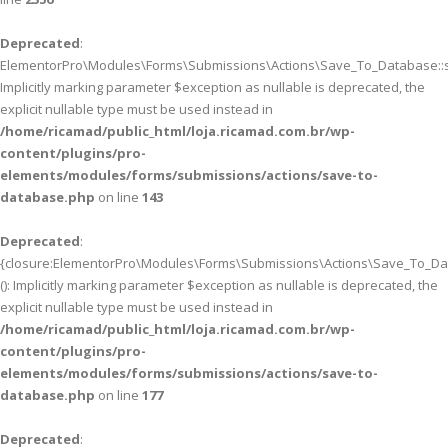
Deprecated
:
ElementorPro\Modules\Forms\Submissions\Actions\Save_To_Database::sa
Implicitly marking parameter $exception as nullable is deprecated, the
explicit nullable type must be used instead in
/home/ricamad/public_html/loja.ricamad.com.br/wp-
content/plugins/pro-
elements/modules/forms/submissions/actions/save-to-
database.php
on line
143
Deprecated
:
{closure:ElementorPro\Modules\Forms\Submissions\Actions\Save_To_Data
(): Implicitly marking parameter $exception as nullable is deprecated, the
explicit nullable type must be used instead in
/home/ricamad/public_html/loja.ricamad.com.br/wp-
content/plugins/pro-
elements/modules/forms/submissions/actions/save-to-
database.php
on line
177
Deprecated
: