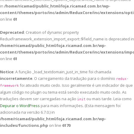
in
/home/ricamad/public_html/loja.ricamad.com.br/wp-
content/themes/porto/inc/admin/ReduxCore/inc/extensions/opti
on line
61
Deprecated
: Creation of dynamic property
ReduxFramework_extension_import_export::$field_name is deprecated in
/home/ricamad/public_html/loja.ricamad.com.br/wp-
content/themes/porto/inc/admin/ReduxCore/inc/extensions/imp
on line
61
Notice
: A função _load_textdomain_just_in_time foi chamada
incorretamente
. O carregamento da tradução para o domínio
redux-
foi ativado muito cedo. Isso geralmente é um indicador de que
framework
algum código no plugin ou tema está sendo executado muito cedo. As
traduções devem ser carregadas na ação
ou mais tarde. Leia como
init
Depurar o WordPress
para mais informações. (Esta mensagem foi
adicionada na versão 6.7.0.) in
/home/ricamad/public_html/loja.ricamad.com.br/wp-
includes/functions.php
on line
6170