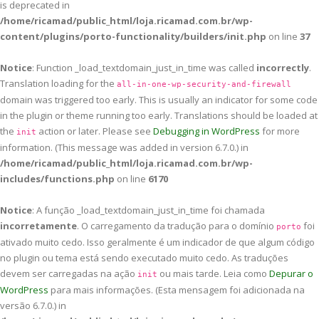
is deprecated in
/home/ricamad/public_html/loja.ricamad.com.br/wp-
content/plugins/porto-functionality/builders/init.php
on line
37
Notice
: Function _load_textdomain_just_in_time was called
incorrectly
.
Translation loading for the
all-in-one-wp-security-and-firewall
domain was triggered too early. This is usually an indicator for some code
in the plugin or theme running too early. Translations should be loaded at
the
action or later. Please see
Debugging in WordPress
for more
init
information. (This message was added in version 6.7.0.) in
/home/ricamad/public_html/loja.ricamad.com.br/wp-
includes/functions.php
on line
6170
Notice
: A função _load_textdomain_just_in_time foi chamada
incorretamente
. O carregamento da tradução para o domínio
foi
porto
ativado muito cedo. Isso geralmente é um indicador de que algum código
no plugin ou tema está sendo executado muito cedo. As traduções
devem ser carregadas na ação
ou mais tarde. Leia como
Depurar o
init
WordPress
para mais informações. (Esta mensagem foi adicionada na
versão 6.7.0.) in