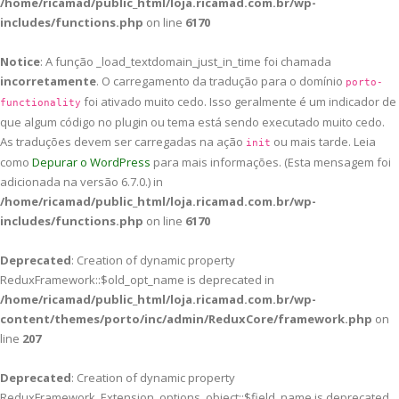
/home/ricamad/public_html/loja.ricamad.com.br/wp-
includes/functions.php
on line
6170
Notice
: A função _load_textdomain_just_in_time foi chamada
incorretamente
. O carregamento da tradução para o domínio
porto-
foi ativado muito cedo. Isso geralmente é um indicador de
functionality
que algum código no plugin ou tema está sendo executado muito cedo.
As traduções devem ser carregadas na ação
ou mais tarde. Leia
init
como
Depurar o WordPress
para mais informações. (Esta mensagem foi
adicionada na versão 6.7.0.) in
/home/ricamad/public_html/loja.ricamad.com.br/wp-
includes/functions.php
on line
6170
Deprecated
: Creation of dynamic property
ReduxFramework::$old_opt_name is deprecated in
/home/ricamad/public_html/loja.ricamad.com.br/wp-
content/themes/porto/inc/admin/ReduxCore/framework.php
on
line
207
Deprecated
: Creation of dynamic property
ReduxFramework_Extension_options_object::$field_name is deprecated