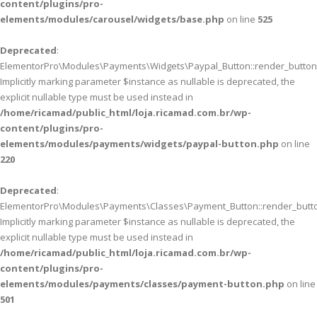
content/plugins/pro-
elements/modules/carousel/widgets/base.php
on line
525
Deprecated
:
ElementorPro\Modules\Payments\Widgets\Paypal_Button::render_button(
Implicitly marking parameter $instance as nullable is deprecated, the
explicit nullable type must be used instead in
/home/ricamad/public_html/loja.ricamad.com.br/wp-
content/plugins/pro-
elements/modules/payments/widgets/paypal-button.php
on line
220
Deprecated
:
ElementorPro\Modules\Payments\Classes\Payment_Button::render_butto
Implicitly marking parameter $instance as nullable is deprecated, the
explicit nullable type must be used instead in
/home/ricamad/public_html/loja.ricamad.com.br/wp-
content/plugins/pro-
elements/modules/payments/classes/payment-button.php
on line
501