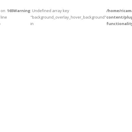
on
165
Warning
: Undefined array key
/home/ricama
line
"background_overlay_hover_background"
content/plu
p
in
functionali