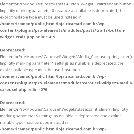
ElementorPro\Modules\Posts\Traits\Button_Widget_Trait::render_button()
Implicitly marking parameter $instance as nullable is deprecated, the
explicit nullable type must be used instead in
/home/ricamad/public_html/loja.ricamad.com.br/wp-
content/plugins/pro-elements/modules/posts/traits/button-
widget-trait.php
on line
415
Deprecated
:
ElementorPro\Modules\Carousel\Widgets\Media_Carousel::print_slider():
Implicitly marking parameter $settings as nullable is deprecated, the
explicit nullable type must be used instead in
/home/ricamad/public_html/loja.ricamad.com.br/wp-
content/plugins/pro-elements/modules/carousel/widgets/media-
carousel.php
on line
270
Deprecated
:
ElementorPro\Modules\Carousel\Widgets\Base::print_slider(): Implicitly
marking parameter $settings as nullable is deprecated, the explicit
nullable type must be used instead in
/home/ricamad/public_html/loja.ricamad.com.br/wp-