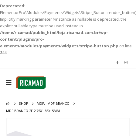
Deprecated
:
ElementorPro\Modules\Payments\Widgets\Stripe_Button::render_button()
Implicitly marking parameter $instance as nullable is deprecated, the
explicit nullable type must be used instead in
/home/ricamad/public_html/loja.ricamad.com.br/wp-
content/plugins/pro-
elements/modules/payments/widgets/stripe-button.php
on line
244
SHOP
MDF
,
MDF BRANCO
MDF BRANCO 2F 2.75X1.85X15MM