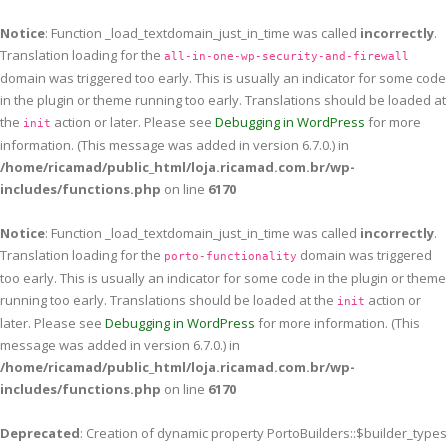
Notice
: Function _load_textdomain_just_in_time was called
incorrectly
.
Translation loading for the
all-in-one-wp-security-and-firewall
domain was triggered too early. This is usually an indicator for some code
in the plugin or theme running too early. Translations should be loaded at
the
action or later. Please see
Debugging in WordPress
for more
init
information. (This message was added in version 6.7.0.) in
/home/ricamad/public_html/loja.ricamad.com.br/wp-
includes/functions.php
on line
6170
Notice
: Function _load_textdomain_just_in_time was called
incorrectly
.
Translation loading for the
domain was triggered
porto-functionality
too early. This is usually an indicator for some code in the plugin or theme
running too early. Translations should be loaded at the
action or
init
later. Please see
Debugging in WordPress
for more information. (This
message was added in version 6.7.0.) in
/home/ricamad/public_html/loja.ricamad.com.br/wp-
includes/functions.php
on line
6170
Deprecated
: Creation of dynamic property PortoBuilders::$builder_types