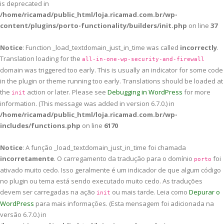
is deprecated in
/home/ricamad/public_html/loja.ricamad.com.br/wp-
content/plugins/porto-functionality/builders/init.php
on line
37
Notice
: Function _load_textdomain_just_in_time was called
incorrectly
.
Translation loading for the
all-in-one-wp-security-and-firewall
domain was triggered too early. This is usually an indicator for some code
in the plugin or theme running too early. Translations should be loaded at
the
action or later. Please see
Debugging in WordPress
for more
init
information. (This message was added in version 6.7.0.) in
/home/ricamad/public_html/loja.ricamad.com.br/wp-
includes/functions.php
on line
6170
Notice
: A função _load_textdomain_just_in_time foi chamada
incorretamente
. O carregamento da tradução para o domínio
foi
porto
ativado muito cedo. Isso geralmente é um indicador de que algum código
no plugin ou tema está sendo executado muito cedo. As traduções
devem ser carregadas na ação
ou mais tarde. Leia como
Depurar o
init
WordPress
para mais informações. (Esta mensagem foi adicionada na
versão 6.7.0.) in