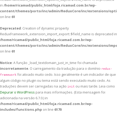
in
/home/ricamad/public_html/loja.ricamad.com.br/wp-
content/themes/porto/inc/admin/ReduxCore/inc/extensions/opti
on line
61
Deprecated
: Creation of dynamic property
ReduxFramework_extension_import_export::$field_name is deprecated in
/home/ricamad/public_html/loja.ricamad.com.br/wp-
content/themes/porto/inc/admin/ReduxCore/inc/extensions/imp
on line
61
Notice
: A função _load_textdomain_just_in_time foi chamada
incorretamente
. O carregamento da tradução para o domínio
redux-
foi ativado muito cedo. Isso geralmente é um indicador de que
framework
algum código no plugin ou tema está sendo executado muito cedo. As
traduções devem ser carregadas na ação
ou mais tarde. Leia como
init
Depurar o WordPress
para mais informações. (Esta mensagem foi
adicionada na versão 6.7.0.) in
/home/ricamad/public_html/loja.ricamad.com.br/wp-
includes/functions.php
on line
6170