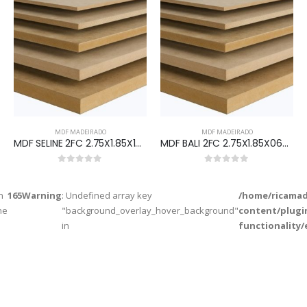
MDF MADEIRADO
MDF MADEIRADO
MDF SELINE 2FC 2.75X1.85X18MM
MDF BALI 2FC 2.75X1.85X06MM
0
out of 5
0
out of 5
n
165
Warning
: Undefined array key
/home/ricamad
ne
"background_overlay_hover_background"
content/plugi
in
functionality