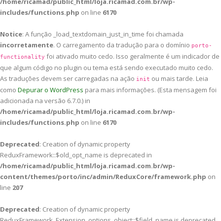
/home/ricamad/public_html/loja.ricamad.com.br/wp-
includes/functions.php
on line
6170
Notice
: A função _load_textdomain_just_in_time foi chamada
incorretamente
. O carregamento da tradução para o domínio
porto-
foi ativado muito cedo. Isso geralmente é um indicador de
functionality
que algum código no plugin ou tema está sendo executado muito cedo.
As traduções devem ser carregadas na ação
ou mais tarde. Leia
init
como
Depurar o WordPress
para mais informações. (Esta mensagem foi
adicionada na versão 6.7.0.) in
/home/ricamad/public_html/loja.ricamad.com.br/wp-
includes/functions.php
on line
6170
Deprecated
: Creation of dynamic property
ReduxFramework::$old_opt_name is deprecated in
/home/ricamad/public_html/loja.ricamad.com.br/wp-
content/themes/porto/inc/admin/ReduxCore/framework.php
on
line
207
Deprecated
: Creation of dynamic property
ReduxFramework_Extension_options_object::$field_name is deprecated