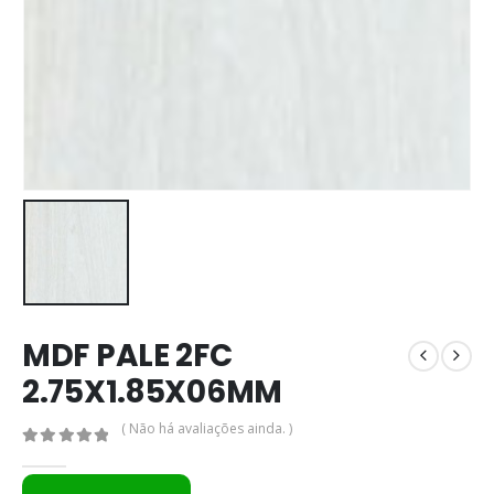
MDF PALE 2FC
2.75X1.85X06MM
( Não há avaliações ainda. )
0
out of 5