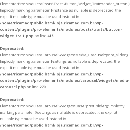
ElementorPro\Modules\Posts\Traits\Button_Widget_Trait::render_button()
Implicitly marking parameter $instance as nullable is deprecated, the
explicit nullable type must be used instead in
/home/ricamad/public_html/loja.ricamad.com.br/wp-
content/plugins/pro-elements/modules/posts/traits/button-
widget-trait.php
on line
415
Deprecated
:
ElementorPro\Modules\Carousel\Widgets\Media_Carousel::print_slider():
Implicitly marking parameter $settings as nullable is deprecated, the
explicit nullable type must be used instead in
/home/ricamad/public_html/loja.ricamad.com.br/wp-
content/plugins/pro-elements/modules/carousel/widgets/media-
carousel.php
on line
270
Deprecated
:
ElementorPro\Modules\Carousel\Widgets\Base::print_slider(): Implicitly
marking parameter $settings as nullable is deprecated, the explicit
nullable type must be used instead in
/home/ricamad/public_html/loja.ricamad.com.br/wp-