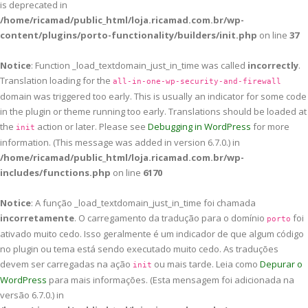
is deprecated in
/home/ricamad/public_html/loja.ricamad.com.br/wp-
content/plugins/porto-functionality/builders/init.php
on line
37
Notice
: Function _load_textdomain_just_in_time was called
incorrectly
.
Translation loading for the
all-in-one-wp-security-and-firewall
domain was triggered too early. This is usually an indicator for some code
in the plugin or theme running too early. Translations should be loaded at
the
action or later. Please see
Debugging in WordPress
for more
init
information. (This message was added in version 6.7.0.) in
/home/ricamad/public_html/loja.ricamad.com.br/wp-
includes/functions.php
on line
6170
Notice
: A função _load_textdomain_just_in_time foi chamada
incorretamente
. O carregamento da tradução para o domínio
foi
porto
ativado muito cedo. Isso geralmente é um indicador de que algum código
no plugin ou tema está sendo executado muito cedo. As traduções
devem ser carregadas na ação
ou mais tarde. Leia como
Depurar o
init
WordPress
para mais informações. (Esta mensagem foi adicionada na
versão 6.7.0.) in