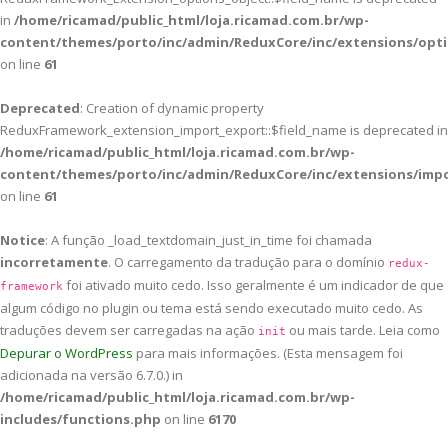
in
/home/ricamad/public_html/loja.ricamad.com.br/wp-
content/themes/porto/inc/admin/ReduxCore/inc/extensions/opti
on line
61
Deprecated
: Creation of dynamic property
ReduxFramework_extension_import_export::$field_name is deprecated in
/home/ricamad/public_html/loja.ricamad.com.br/wp-
content/themes/porto/inc/admin/ReduxCore/inc/extensions/imp
on line
61
Notice
: A função _load_textdomain_just_in_time foi chamada
incorretamente
. O carregamento da tradução para o domínio
redux-
foi ativado muito cedo. Isso geralmente é um indicador de que
framework
algum código no plugin ou tema está sendo executado muito cedo. As
traduções devem ser carregadas na ação
ou mais tarde. Leia como
init
Depurar o WordPress
para mais informações. (Esta mensagem foi
adicionada na versão 6.7.0.) in
/home/ricamad/public_html/loja.ricamad.com.br/wp-
includes/functions.php
on line
6170