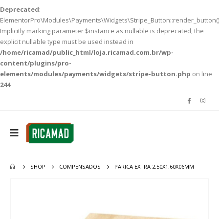
Deprecated
:
ElementorPro\Modules\Payments\Widgets\Stripe_Button::render_button()
Implicitly marking parameter $instance as nullable is deprecated, the
explicit nullable type must be used instead in
/home/ricamad/public_html/loja.ricamad.com.br/wp-
content/plugins/pro-
elements/modules/payments/widgets/stripe-button.php
on line
244
SHOP
COMPENSADOS
PARICA EXTRA 2.50X1.60X06MM