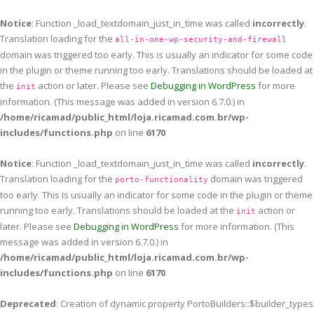
Notice
: Function _load_textdomain_just_in_time was called
incorrectly
.
Translation loading for the
all-in-one-wp-security-and-firewall
domain was triggered too early. This is usually an indicator for some code
in the plugin or theme running too early. Translations should be loaded at
the
action or later. Please see
Debugging in WordPress
for more
init
information. (This message was added in version 6.7.0.) in
/home/ricamad/public_html/loja.ricamad.com.br/wp-
includes/functions.php
on line
6170
Notice
: Function _load_textdomain_just_in_time was called
incorrectly
.
Translation loading for the
domain was triggered
porto-functionality
too early. This is usually an indicator for some code in the plugin or theme
running too early. Translations should be loaded at the
action or
init
later. Please see
Debugging in WordPress
for more information. (This
message was added in version 6.7.0.) in
/home/ricamad/public_html/loja.ricamad.com.br/wp-
includes/functions.php
on line
6170
Deprecated
: Creation of dynamic property PortoBuilders::$builder_types