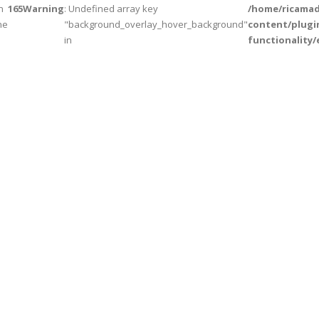
n
165
Warning
: Undefined array key
/home/ricamad
ne
"background_overlay_hover_background"
content/plugi
in
functionality