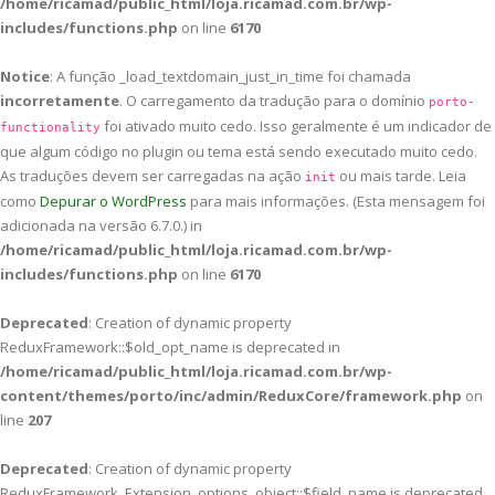
/home/ricamad/public_html/loja.ricamad.com.br/wp-
includes/functions.php
on line
6170
Notice
: A função _load_textdomain_just_in_time foi chamada
incorretamente
. O carregamento da tradução para o domínio
porto-
foi ativado muito cedo. Isso geralmente é um indicador de
functionality
que algum código no plugin ou tema está sendo executado muito cedo.
As traduções devem ser carregadas na ação
ou mais tarde. Leia
init
como
Depurar o WordPress
para mais informações. (Esta mensagem foi
adicionada na versão 6.7.0.) in
/home/ricamad/public_html/loja.ricamad.com.br/wp-
includes/functions.php
on line
6170
Deprecated
: Creation of dynamic property
ReduxFramework::$old_opt_name is deprecated in
/home/ricamad/public_html/loja.ricamad.com.br/wp-
content/themes/porto/inc/admin/ReduxCore/framework.php
on
line
207
Deprecated
: Creation of dynamic property
ReduxFramework_Extension_options_object::$field_name is deprecated