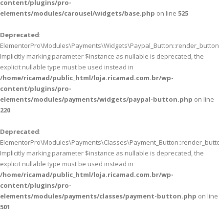
content/plugins/pro-
elements/modules/carousel/widgets/base.php
on line
525
Deprecated
:
ElementorPro\Modules\Payments\Widgets\Paypal_Button::render_button(
Implicitly marking parameter $instance as nullable is deprecated, the
explicit nullable type must be used instead in
/home/ricamad/public_html/loja.ricamad.com.br/wp-
content/plugins/pro-
elements/modules/payments/widgets/paypal-button.php
on line
220
Deprecated
:
ElementorPro\Modules\Payments\Classes\Payment_Button::render_butto
Implicitly marking parameter $instance as nullable is deprecated, the
explicit nullable type must be used instead in
/home/ricamad/public_html/loja.ricamad.com.br/wp-
content/plugins/pro-
elements/modules/payments/classes/payment-button.php
on line
501