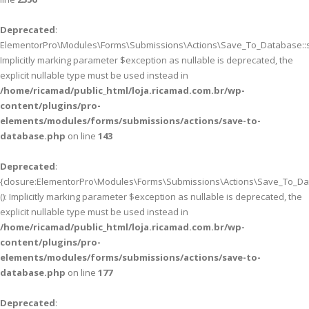
Deprecated
:
ElementorPro\Modules\Forms\Submissions\Actions\Save_To_Database::sa
Implicitly marking parameter $exception as nullable is deprecated, the
explicit nullable type must be used instead in
/home/ricamad/public_html/loja.ricamad.com.br/wp-
content/plugins/pro-
elements/modules/forms/submissions/actions/save-to-
database.php
on line
143
Deprecated
:
{closure:ElementorPro\Modules\Forms\Submissions\Actions\Save_To_Data
(): Implicitly marking parameter $exception as nullable is deprecated, the
explicit nullable type must be used instead in
/home/ricamad/public_html/loja.ricamad.com.br/wp-
content/plugins/pro-
elements/modules/forms/submissions/actions/save-to-
database.php
on line
177
Deprecated
: